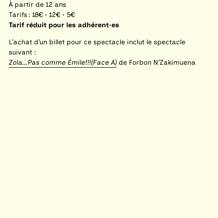
À partir de 12 ans
Tarifs : 18€ • 12€ • 5€
Tarif réduit pour les adhérent·es
L’achat d’un billet pour ce spectacle inclut le spectacle
suivant :
Zola…Pas comme Émile!!!(Face A)
de Forbon N’Zakimuena
À DÉCOUVRIR
THÉÂTRE DES ÉCRITURES DU RÉEL
ACCUEIL
AGENDA
CENTRE DES ÉCRITURES DU RÉEL
À L'ÉCOLE DU RÉEL
CIE MAISON