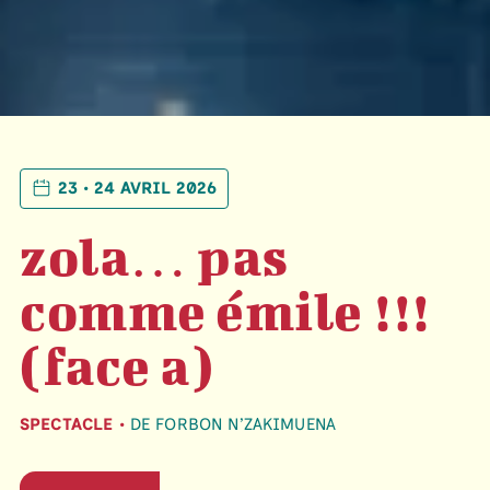
23 • 24 AVRIL 2026
zola… pas
comme émile !!!
(face a)
SPECTACLE •
DE FORBON N’ZAKIMUENA