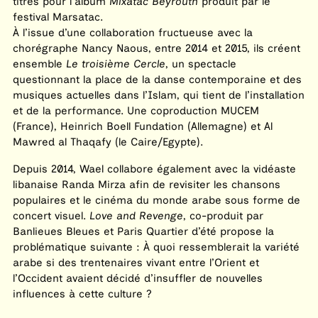
titres pour l’album
Mixatac Beyrouth
produit par le
festival Marsatac.
À l’issue d’une collaboration fructueuse avec la
chorégraphe Nancy Naous, entre 2014 et 2015, ils créent
ensemble
Le troisième Cercle
, un spectacle
questionnant la place de la danse contemporaine et des
musiques actuelles dans l’Islam, qui tient de l’installation
et de la performance. Une coproduction MUCEM
(France), Heinrich Boell Fundation (Allemagne) et Al
Mawred al Thaqafy (le Caire/Egypte).
Depuis 2014, Wael collabore également avec la vidéaste
libanaise Randa Mirza afin de revisiter les chansons
populaires et le cinéma du monde arabe sous forme de
concert visuel.
Love and Revenge
, co-produit par
Banlieues Bleues et Paris Quartier d’été propose la
problématique suivante : À quoi ressemblerait la variété
arabe si des trentenaires vivant entre l’Orient et
l’Occident avaient décidé d’insuffler de nouvelles
influences à cette culture ?