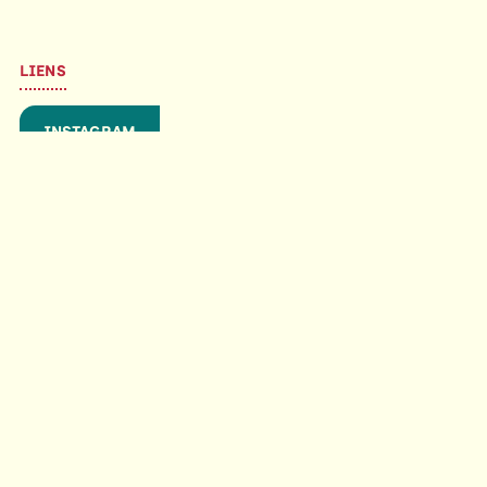
LIENS
INSTAGRAM
THÉÂTRE DES ÉCRITURES DU RÉEL
ACCUEIL
ÉVÉNEMENTS À DÉCOUVRIR AVEC WAËL
KOUDAIH (RAYESS BEK)
AGENDA
CENTRE DES ÉCRITURES DU RÉEL
À L'ÉCOLE DU RÉEL
CIE MAISON
INFOS PRATIQUES