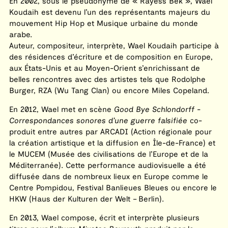
En 2002, sous le pseudonyme de « Rayess Bek », Wael
Koudaih est devenu l’un des représentants majeurs du
mouvement Hip Hop et Musique urbaine du monde
arabe.
Auteur, compositeur, interprète, Wael Koudaih participe à
des résidences d’écriture et de composition en Europe,
aux États-Unis et au Moyen-Orient s’enrichissant de
belles rencontres avec des artistes tels que Rodolphe
Burger, RZA (Wu Tang Clan) ou encore Miles Copeland.
En 2012, Wael met en scène
Good Bye Schlondorff -
Correspondances sonores d’une guerre falsifiée
co-
produit entre autres par ARCADI (Action régionale pour
la création artistique et la diffusion en Île-de-France) et
le MUCEM (Musée des civilisations de l’Europe et de la
Méditerranée). Cette performance audiovisuelle a été
diffusée dans de nombreux lieux en Europe comme le
Centre Pompidou, Festival Banlieues Bleues ou encore le
HKW (Haus der Kulturen der Welt – Berlin).
En 2013, Wael compose, écrit et interprète plusieurs