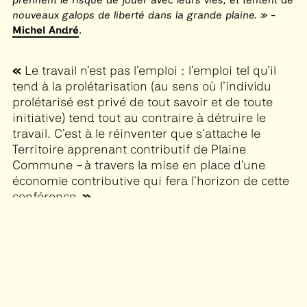
nouveaux galops de liberté dans la grande plaine.
-
Michel André
.
Le travail n’est pas l’emploi : l’emploi tel qu’il
tend à la prolétarisation (au sens où l’individu
prolétarisé est privé de tout savoir et de toute
initiative) tend tout au contraire à détruire le
travail. C’est à le réinventer que s’attache le
Territoire apprenant contributif de Plaine
Commune – à travers la mise en place d’une
économie contributive qui fera l’horizon de cette
conférence.
EXTRAIT DE LA CONFÉRENCE DE BERNARD STIEGLER : PLAINE COMMUNE,
TERRITOIRE APPRENANT CONTRIBUTIF POUR RÉINVENTER LE TRAVAIL, QUI
A PRÉCÉDÉ LA REPRÉSENTATION LORS DE LA BIENNALE DES ÉCRITURES DU
THÉÂTRE DES ÉCRITURES DU RÉEL
RÉEL 2016
ACCUEIL
AGENDA