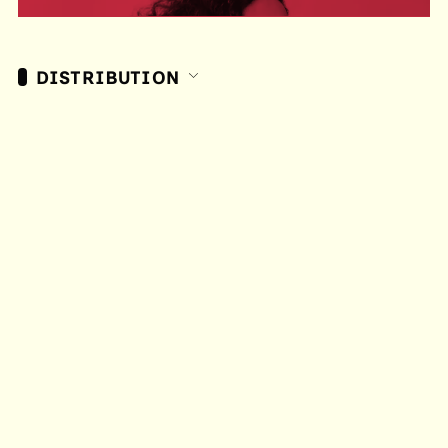
DISTRIBUTION
CRÉDITS DE PRODUCTION
THÉÂTRE DES ÉCRITURES DU RÉEL
ACCUEIL
AGENDA
JE RÉSERVE
CENTRE DES ÉCRITURES DU RÉEL
À L'ÉCOLE DU RÉEL
INFOS PRATIQUES
CIE MAISON
THÉÂTRE JOLIETTE - PETITE SALLE
2 pl. Henri-Verneuil, 13002 Marseille
INFOS PRATIQUES